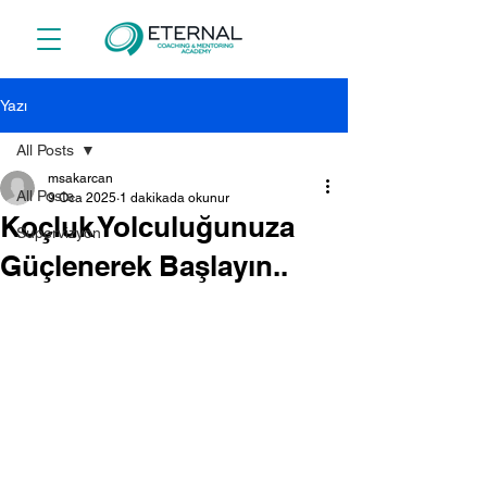
Yazı
All Posts
msakarcan
All Posts
9 Oca 2025
1 dakikada okunur
Koçluk Yolculuğunuza
Supervizyon
Güçlenerek Başlayın..