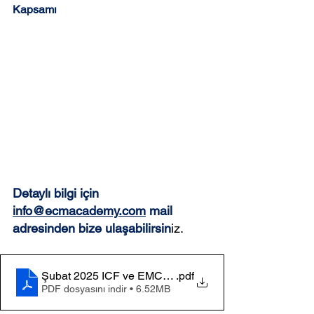
Kapsamı
Detaylı bilgi için 
info@ecmacademy.com
 mail 
adresinden bize ulaşabilirsin
iz.
Şubat 2025 ICF ve EMCC Onaylı Profesyonel Koçluk M
.pdf
PDF dosyasını indir • 6.52MB