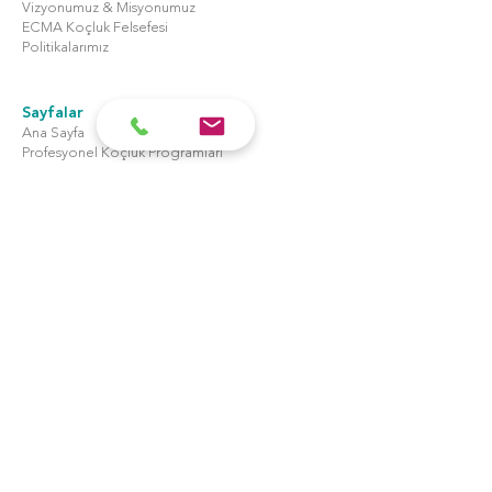
Vizyonumuz & Misyonumuz
ECMA Koçluk Felsefesi
Politikalarımız
Sayfalar
Ana Sayfa
Profesyonel Koçluk Programları
Kurumsal Hizmetler
İletişim
Bizden Haberler
Gizlilik Sözleşmesi
Teslimat & İade Şartları
Mesafeli Satış Sözleşmesi
İletişim
Bağdat Caddesi Ark 399 B Blok Kat: 1 KNO:399
Daire: 1 34740 Suadiye-İstanbul
T: +90 212 982 39 47
F:+90 850 522 34 03
M: info@ecmacademy.com